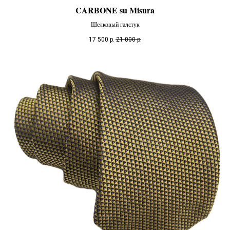
CARBONE su Misura
Шелковый галстук
17 500
р.
21 000
р.