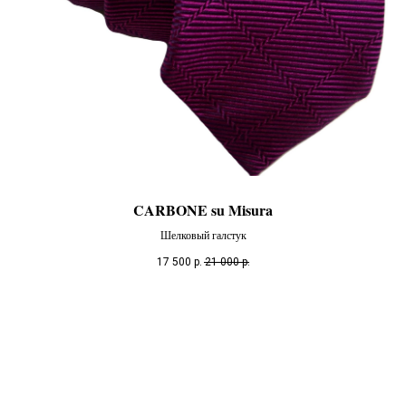
CARBONE su Misura
Шелковый галстук
17 500
р.
21 000
р.